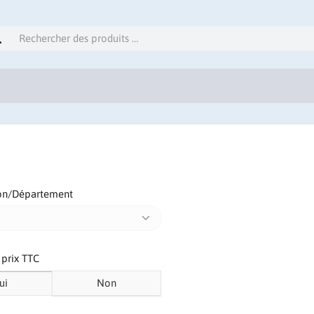
on/Département
s prix TTC
ui
Non