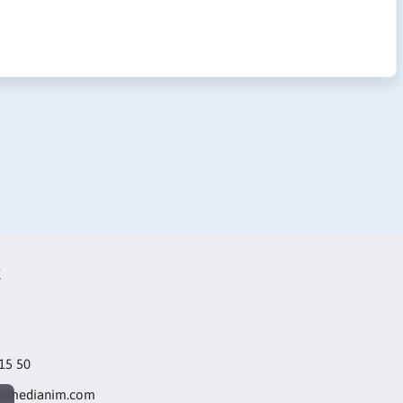
t
 15 50
@medianim.com