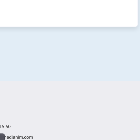
t
 15 50
@medianim.com