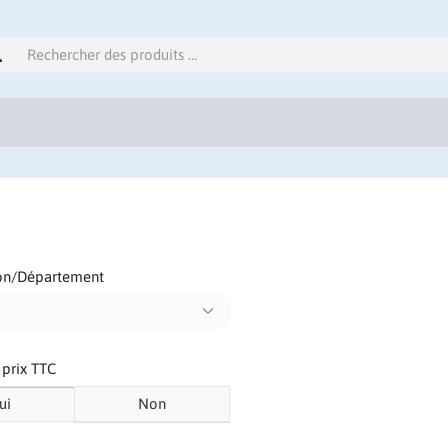
on/Département
s prix TTC
ui
Non