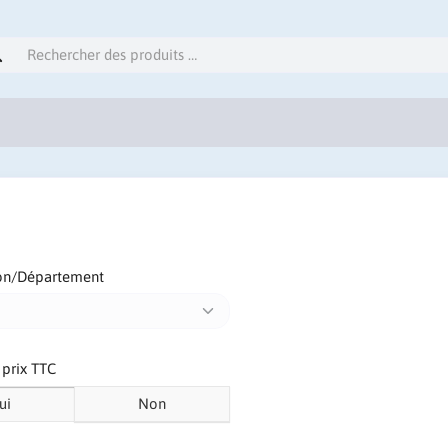
on/Département
s prix TTC
ui
Non