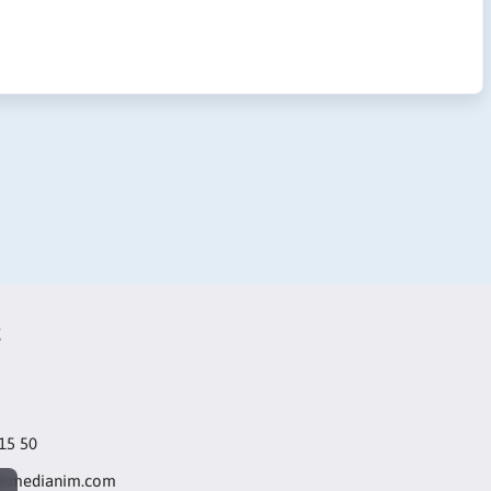
t
 15 50
@medianim.com